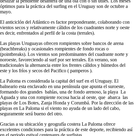
deslizar la pendiente delantera de una ola con o sin útiles. Los meses
óptimos para la práctica del surfing en el Uruguay son de octubre a
mayo.
El anticiclón del Atlántico es factor preponderante, colaborando con
vientos secos y relativamente cálidos de los cuadrantes norte y oeste
es decir, enfrentados al perfil de la costa (terrales).
Las playas Uruguayas ofrecen rompientes sobre bancos de arena
(beachbreaks) y ocasionales rompientes de fondo rocas o
(pointbreaks). Los vientos son predominantes del cuadrante norte y
noroeste, favoreciendo al surf por ser terrales. En verano, son
tradicionales la alternancia entre los frentes cálidos y húmedos del
este y los fríos y secos del Pacifico ( pamperos ).
La Paloma es considerada la capital del surf en el Uruguay. El
balneario esta enclavado en una península que apunta el suroeste,
formando dos grandes bahías, una de fondo arenoso, la playa La
Aguada y una con rompiente rocosa hacia al oeste, que abarca las
playas de Los Botes, Zanja Honda y Corumbá. Por la dirección de las
playas en La Paloma si el viento no ayuda de un lado del cabo,
seguramente será bueno del otro.
Gracias a su ubicación y geografía costera La Paloma ofrece
excelentes condiciones para la práctica de este deporte, recibiendo así
en el periodo estival centenares de surfistas.