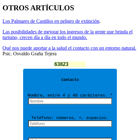
OTROS ARTÍCULOS
Los Palmares de Castillos en peligro de extinción
.
Las posibilidades de mejorar los ingresos de la gente que brinda el
turismo, crecen día a día en todo el mundo.
Qué nos puede aportar a la salud el contacto con un entorno natural.
Psic. Osvaldo Graña Tejera
63823
Contacto
Nombre, entre 4 y 40 carácteres. *
Teléfono: números, +, espacios.