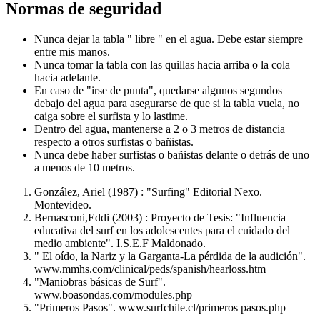
Normas de seguridad
Nunca dejar la tabla " libre " en el agua. Debe estar siempre
entre mis manos.
Nunca tomar la tabla con las quillas hacia arriba o la cola
hacia adelante.
En caso de "irse de punta", quedarse algunos segundos
debajo del agua para asegurarse de que si la tabla vuela, no
caiga sobre el surfista y lo lastime.
Dentro del agua, mantenerse a 2 o 3 metros de distancia
respecto a otros surfistas o bañistas.
Nunca debe haber surfistas o bañistas delante o detrás de uno
a menos de 10 metros.
González, Ariel (1987) : "Surfing" Editorial Nexo.
Montevideo.
Bernasconi,Eddi (2003) : Proyecto de Tesis: "Influencia
educativa del surf en los adolescentes para el cuidado del
medio ambiente". I.S.E.F Maldonado.
" El oído, la Nariz y la Garganta-La pérdida de la audición".
www.mmhs.com/clinical/peds/spanish/hearloss.htm
"Maniobras básicas de Surf".
www.boasondas.com/modules.php
"Primeros Pasos". www.surfchile.cl/primeros pasos.php