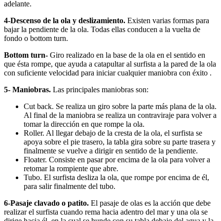
adelante.
4-Descenso de la ola y deslizamiento.
Existen varias formas para
bajar la pendiente de la ola. Todas ellas conducen a la vuelta de
fondo o bottom turn.
Bottom turn-
Giro realizado en la base de la ola en el sentido en
que ésta rompe, que ayuda a catapultar al surfista a la pared de la ola
con suficiente velocidad para iniciar cualquier maniobra con éxito .
5- Maniobras.
Las principales maniobras son:
Cut back. Se realiza un giro sobre la parte más plana de la ola.
Al final de la maniobra se realiza un contraviraje para volver a
tomar la dirección en que rompe la ola.
Roller. Al llegar debajo de la cresta de la ola, el surfista se
apoya sobre el pie trasero, la tabla gira sobre su parte trasera y
finalmente se vuelve a dirigir en sentido de la pendiente.
Floater. Consiste en pasar por encima de la ola para volver a
retomar la rompiente que abre.
Tubo. El surfista desliza la ola, que rompe por encima de él,
para salir finalmente del tubo.
6-Pasaje clavado o patito.
El pasaje de olas es la acción que debe
realizar el surfista cuando rema hacia adentro del mar y una ola se
dirige hacia él, en la cual se hunde con su tabla debajo del agua y la