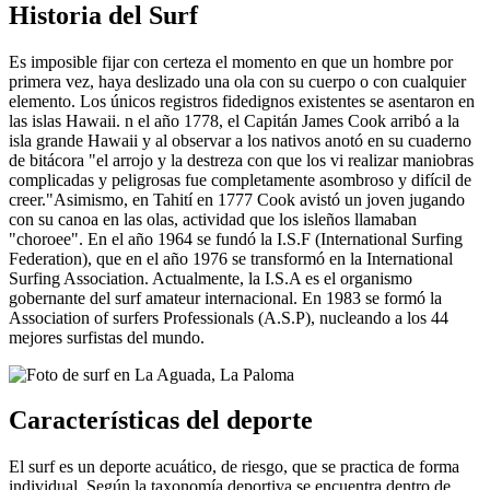
Historia del Surf
Es imposible fijar con certeza el momento en que un hombre por
primera vez, haya deslizado una ola con su cuerpo o con cualquier
elemento. Los únicos registros fidedignos existentes se asentaron en
las islas Hawaii. n el año 1778, el Capitán James Cook arribó a la
isla grande Hawaii y al observar a los nativos anotó en su cuaderno
de bitácora "el arrojo y la destreza con que los vi realizar maniobras
complicadas y peligrosas fue completamente asombroso y difícil de
creer."Asimismo, en Tahití en 1777 Cook avistó un joven jugando
con su canoa en las olas, actividad que los isleños llamaban
"choroee". En el año 1964 se fundó la I.S.F (International Surfing
Federation), que en el año 1976 se transformó en la International
Surfing Association. Actualmente, la I.S.A es el organismo
gobernante del surf amateur internacional. En 1983 se formó la
Association of surfers Professionals (A.S.P), nucleando a los 44
mejores surfistas del mundo.
Características del deporte
El surf es un deporte acuático, de riesgo, que se practica de forma
individual. Según la taxonomía deportiva se encuentra dentro de